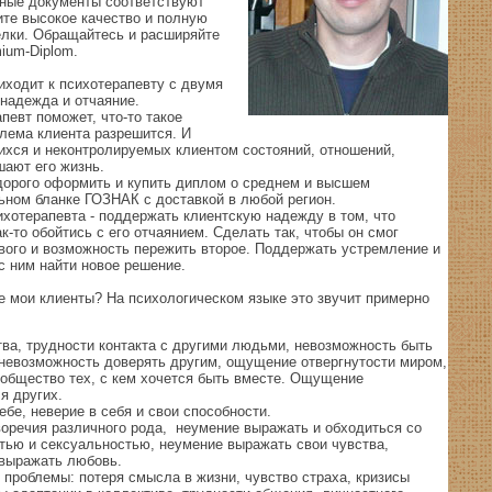
ные документы соответствуют
ите высокое качество и полную
лки. Обращайтесь и расширяйте
ium-Diplom.
иходит к психотерапевту с двумя
надежда и отчаяние.
апевт поможет, что-то такое
блема клиента разрешится. И
ихся и неконтролируемых клиентом состояний, отношений,
шают его жизнь.
дорого оформить и купить диплом о среднем и высшем
ьном бланке ГОЗНАК с доставкой в любой регион.
сихотерапевта - поддержать клиентскую надежду в том, что
к-то обойтись с его отчаянием. Сделать так, чтобы он смог
вого и возможность пережить второе. Поддержать устремление и
с ним найти новое решение.
е мои клиенты? На психологическом языке это звучит примерно
ва, трудности контакта с другими людьми, невозможность быть
 невозможность доверять другим, ощущение отвергнутости миром,
общество тех, с кем хочется быть вместе. Ощущение
я других.
ебе, неверие в себя и свои способности.
оречия различного рода, неумение выражать и обходиться со
тью и сексуальностью, неумение выражать свои чувства,
 выражать любовь.
проблемы: потеря смысла в жизни, чувство страха, кризисы