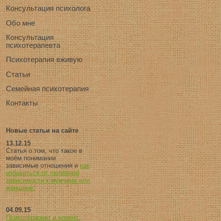
Консультация психолога
Обо мне
Консультация
психотерапевта
Психотерапия вживую
Статьи
Семейная психотерапия
Контакты
Новые статьи на сайте
13.12.15
Статья о том, что такое в
моём понимании
зависимые отношения и
как
избавиться от любовной
зависимости к мужчине или
женщине.
04.09.15
Психотерапевт и клиент: