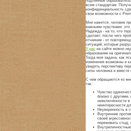
подлинные образователь
всем стандартам. Получ
конфиденциальность сде
свои возможности с Prem
Мне кажется, человек пр
важными чувствами: это 
Надежда - на то, что тер
сделает, после чего про
отчаяние - от повторяющ
ситуаций, которые разру
У нас
на сайте можно не
образовании на оригинал
Тогда моя задача, как п
изменения возможны и ка
увидеть перспективу пер
силы человека и вместе 
С чем обращаются ко мн
так:
Чувство одиночест
близко с другими,
невключённости в 
неинтересности дл
Неуверенность в с
Внутренние против
своей агрессивнос
переживать стыд,
Внутриличностные 