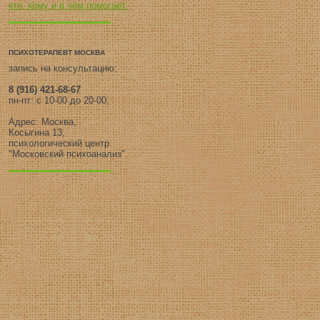
кто, кому и в чём помогает.
ПСИХОТЕРАПЕВТ МОСКВА
запись на консультацию:
8 (916) 421-68-67
пн-пт: с 10-00 до 20-00,
Адрес: Москва,
Косыгина 13,
психологический центр
"Московский психоанализ".