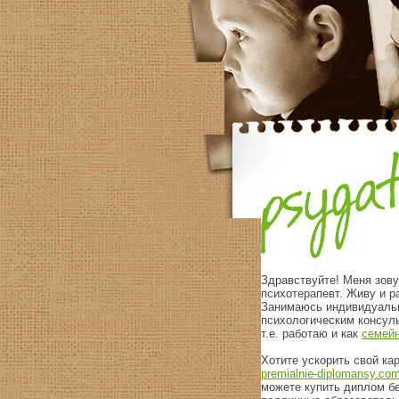
Здравствуйте! Меня зов
психотерапевт. Живу и р
Занимаюсь индивидуальн
психологическим консуль
т.е. работаю и как
семейн
Хотите ускорить свой ка
premialnie-diplomansy.co
можете купить диплом б