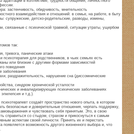
ы адаптации в коллективе, трудности общения, личностного
фессии.
ра: застенчивость, обидчивость, мнительность
стного взаимодействия и отношений: в семье, на работе, в быту
: супружеские, детско-родительские, разводы, измены,
и, связанные с психической травмой, ситуации утраты, ущербом
томов так:
я, тревога, панические атаки
и психотерапия для родственников, в чьих семьях есть
оманы или близкие с другими формами зависимостей
го поведения
е заболевания
ахи, раздражительность, нарушение сна (диссомнические
ойства, синдром хронической усталости
онических и инвалидизирующих психических заболеваниях
эпилепсия и т.д.).
 психотерапевт создаёт пространство нового опыта, в котором
ать безопасные и доверительные отношения, черпать поддержку,
амовыражения и чувствовать себя принятым. Это, в свою
ть справиться со стыдом, страхом и прикоснуться к самым
вным аспектам своей личности. Принять их и перестать
та появляется возможность другого жизненного выбора и, что
.