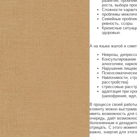
развития, проблем
роста, выбора про
Сложности характе
проблемы межлично
Семейные проблемы
ревность, ссоры.
Кризисные ситуаци
здоровью.
А на языке жалоб и симп
Неврозы, депресси
Консультирование 
алкоголики, нарк
Нарушение пищево
Психосоматически
Навязчивости, стр
расстройства)
стрессовые расстр
адаптация при хр
(шизофрения, мдп, 
В процессе своей работы
клиенту можно выстраив
иметь возможность для с
очередь, даёт возможнос
болезненным и дезадапти
отрицать. С этого момен
важно, энергия для этого